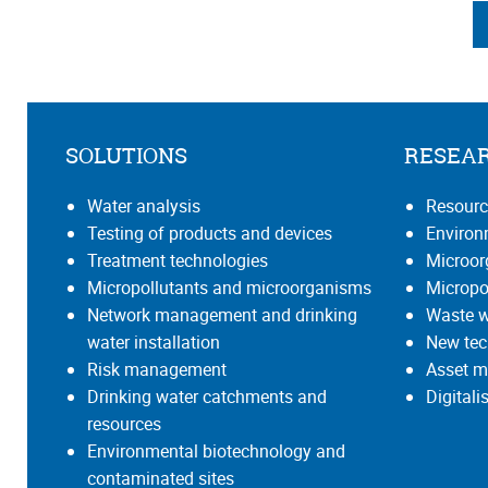
SOLUTIONS
RESEA
Water analysis
Resourc
Testing of products and devices
Environ
Treatment technologies
Microo
Micropollutants and microorganisms
Micropo
Network management and drinking
Waste w
water installation
New tec
Risk management
Asset m
Drinking water catchments and
Digital
resources
Environmental biotechnology and
contaminated sites