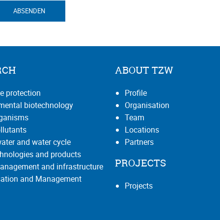
ABSENDEN
RCH
ABOUT TZW
e protection
Profile
mental biotechnology
Organisation
rganisms
Team
llutants
Locations
ater and water cycle
Partners
hnologies and products
PROJECTS
anagement and infrastructure
isation and Management
Projects