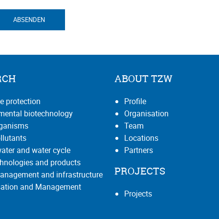
ABSENDEN
RCH
ABOUT TZW
e protection
Profile
mental biotechnology
Organisation
rganisms
Team
llutants
Locations
ater and water cycle
Partners
hnologies and products
PROJECTS
anagement and infrastructure
isation and Management
Projects