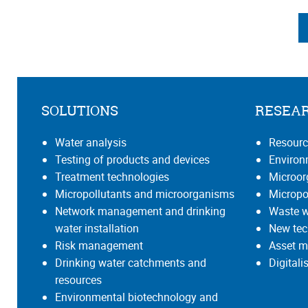
SOLUTIONS
RESEA
Water analysis
Resourc
Testing of products and devices
Environ
Treatment technologies
Microo
Micropollutants and microorganisms
Micropo
Network management and drinking
Waste w
water installation
New tec
Risk management
Asset m
Drinking water catchments and
Digital
resources
Environmental biotechnology and