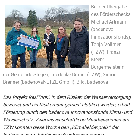
Bei der Übergabe
des Förderschecks:
Michael Artmann
(badenova
Innovationsfonds),
Tanja Vollmer
(TZW), Fränzi
Kleeb:
Bürgermeisterin
der Gemeinde Stegen, Friederike Brauer (TZW), Simon
Brenner (badenovaNETZE GmbH), Bild: badenova
Das Projekt ResiTrink!, in dem Risiken der Wasserversorgung
bewertet und ein Risikomanagement etabliert werden, erhält
Förderung durch den badenova Innovationsfonds Klima- und
Wasserschutz. Zwei wissenschaftliche Mitarbeiterinnen am
TZW konnten diese Woche den „Klimaheldenpreis“ der
badenova samt Förderscheck entgegennehmen.