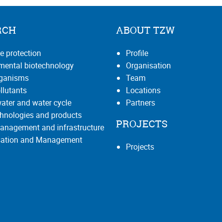
RCH
ABOUT TZW
e protection
Profile
mental biotechnology
Organisation
rganisms
Team
llutants
Locations
ater and water cycle
Partners
hnologies and products
PROJECTS
anagement and infrastructure
isation and Management
Projects