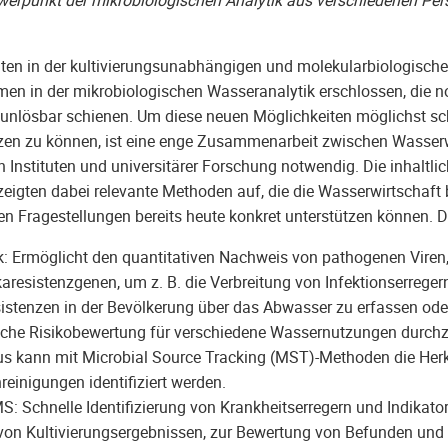
ten in der kultivierungsunabhängigen und molekularbiologische
men in der mikrobiologischen Wasseranalytik erschlossen, die n
unlösbar schienen. Um diese neuen Möglichkeiten möglichst sc
utzen zu können, ist eine enge Zusammenarbeit zwischen Wasserw
en Instituten und universitärer Forschung notwendig. Die inhaltl
eigten dabei relevante Methoden auf, die die Wasserwirtschaft 
n Fragestellungen bereits heute konkret unterstützen können. 
: Ermöglicht den quantitativen Nachweis von pathogenen Viren,
karesistenzgenen, um z. B. die Verbreitung von Infektionserreger
sistenzen in der Bevölkerung über das Abwasser zu erfassen ode
sche Risikobewertung für verschiedene Wassernutzungen durchz
us kann mit Microbial Source Tracking (MST)-Methoden die Her
reinigungen identifiziert werden.
 Schnelle Identifizierung von Krankheitserregern und Indikator
 von Kultivierungsergebnissen, zur Bewertung von Befunden und