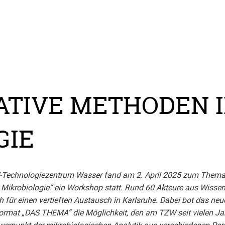
VATIVE METHODEN 
GIE
echnologiezentrum Wasser fand am 2. April 2025 zum Thema 
 Mikrobiologie“ ein Workshop statt. Rund 60 Akteure aus Wisse
ch für einen vertieften Austausch in Karlsruhe. Dabei bot das neu
ormat „DAS THEMA“ die Möglichkeit, den am TZW seit vielen Ja
werpunkt der mikrobiologischen Analytik aus verschiedenen Per