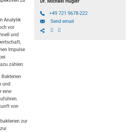
Dr. Michael Hügler
+49 721 9678-222
n Analytik
Send email
och vor
hnell und
irtschaft,
ichen Impulse
bei
Dazu zählen:
 Bakterien
n und
r eine
uführen.
kunft von
bakterien zur
 zur