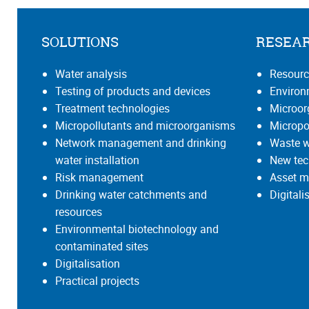
SOLUTIONS
RESEA
Water analysis
Resourc
Testing of products and devices
Environ
Treatment technologies
Microo
Micropollutants and microorganisms
Micropo
Network management and drinking
Waste w
water installation
New tec
Risk management
Asset m
Drinking water catchments and
Digital
resources
Environmental biotechnology and
contaminated sites
Digitalisation
Practical projects