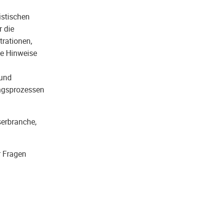
istischen
 die
trationen,
ge Hinweise
 und
ungsprozessen
serbranche,
r Fragen