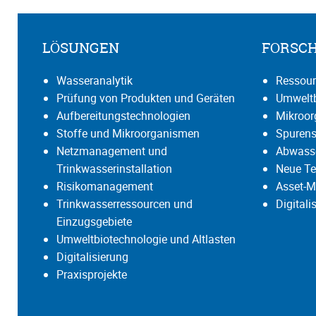
LÖSUNGEN
FORSC
Wasseranalytik
Ressour
Prüfung von Produkten und Geräten
Umweltb
Aufbereitungstechnologien
Mikroo
Stoffe und Mikroorganismen
Spurens
Netzmanagement und
Abwasse
Trinkwasserinstallation
Neue Te
Risikomanagement
Asset-M
Trinkwasserressourcen und
Digital
Einzugsgebiete
Umweltbiotechnologie und Altlasten
Digitalisierung
Praxisprojekte