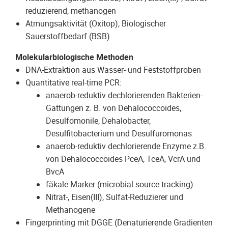
reduzierend, methanogen
Atmungsaktivität (Oxitop), Biologischer
Sauerstoffbedarf (BSB)
Molekularbiologische Methoden
DNA-Extraktion aus Wasser- und Feststoffproben
Quantitative real-time PCR:
anaerob-reduktiv dechlorierenden Bakterien-
Gattungen z. B. von Dehalococcoides,
Desulfomonile, Dehalobacter,
Desulfitobacterium und Desulfuromonas
anaerob-reduktiv dechlorierende Enzyme z.B.
von Dehalococcoides PceA, TceA, VcrA und
BvcA
fäkale Marker (microbial source tracking)
Nitrat-, Eisen(III), Sulfat-Reduzierer und
Methanogene
Fingerprinting mit DGGE (Denaturierende Gradienten