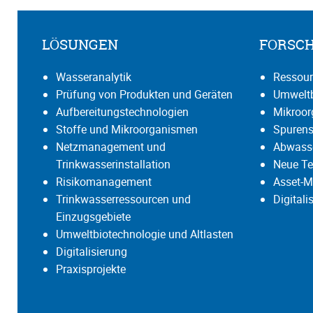
LÖSUNGEN
FORSC
Wasseranalytik
Ressour
Prüfung von Produkten und Geräten
Umweltb
Aufbereitungstechnologien
Mikroo
Stoffe und Mikroorganismen
Spurens
Netzmanagement und
Abwasse
Trinkwasserinstallation
Neue Te
Risikomanagement
Asset-M
Trinkwasserressourcen und
Digital
Einzugsgebiete
Umweltbiotechnologie und Altlasten
Digitalisierung
Praxisprojekte