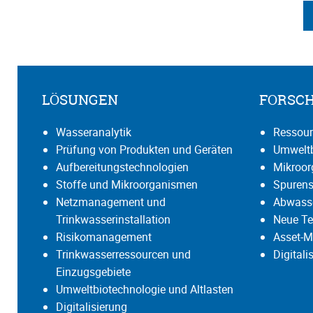
LÖSUNGEN
FORSC
Wasseranalytik
Ressour
Prüfung von Produkten und Geräten
Umweltb
Aufbereitungstechnologien
Mikroo
Stoffe und Mikroorganismen
Spurens
Netzmanagement und
Abwasse
Trinkwasserinstallation
Neue Te
Risikomanagement
Asset-M
Trinkwasserressourcen und
Digital
Einzugsgebiete
Umweltbiotechnologie und Altlasten
Digitalisierung