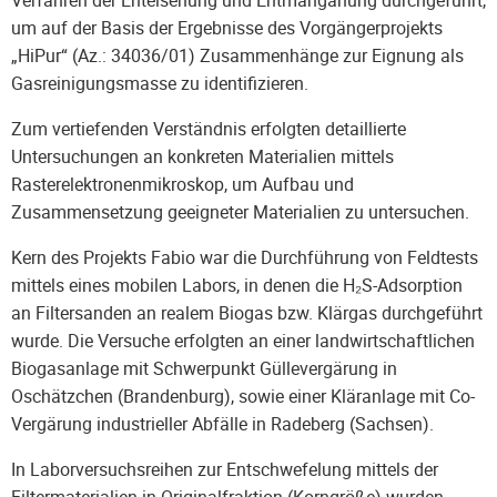
um auf der Basis der Ergebnisse des Vorgängerprojekts
„HiPur“ (Az.: 34036/01) Zusammenhänge zur Eignung als
Gasreinigungsmasse zu identifizieren.
Zum vertiefenden Verständnis erfolgten detaillierte
Untersuchungen an konkreten Materialien mittels
Rasterelektronenmikroskop, um Aufbau und
Zusammensetzung geeigneter Materialien zu untersuchen.
Kern des Projekts Fabio war die Durchführung von Feldtests
mittels eines mobilen Labors, in denen die H₂S-Adsorption
an Filtersanden an realem Biogas bzw. Klärgas durchgeführt
wurde. Die Versuche erfolgten an einer landwirtschaftlichen
Biogasanlage mit Schwerpunkt Güllevergärung in
Oschätzchen (Brandenburg), sowie einer Kläranlage mit Co-
Vergärung industrieller Abfälle in Radeberg (Sachsen).
In Laborversuchsreihen zur Entschwefelung mittels der
Filtermaterialien in Originalfraktion (Korngröße) wurden