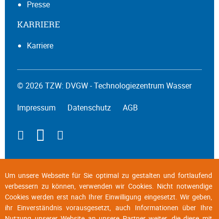
Presse
KARRIERE
Karriere
© 2026 TZW: DVGW - Technologiezentrum Wasser
Impressum
Datenschutz
AGB
Um unsere Webseite für Sie optimal zu gestalten und fortlaufend
verbessern zu können, verwenden wir Cookies. Nicht notwendige
Cookies werden erst nach Ihrer Einwilligung eingesetzt. Wir geben,
ihr Einverständnis vorausgesetzt, auch Informationen über Ihre
Nutzung unserer Website an unsere Partner weiter, die diese mit