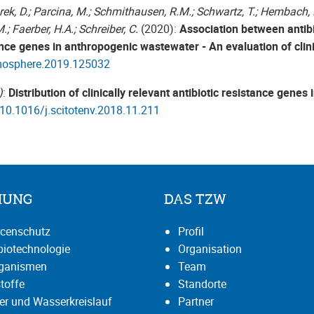
larek, D.; Parcina, M.; Schmithausen, R.M.; Schwartz, T.; Hembach, 
.; Faerber, H.A.; Schreiber, C.
(2020):
Association between antibi
tance genes in anthropogenic wastewater - An evaluation of clin
mosphere.2019.125032
)
:
Distribution of clinically relevant antibiotic resistance genes 
 10.1016/j.scitotenv.2018.11.211
HUNG
DAS TZW
censchutz
Profil
iotechnologie
Organisation
rganismen
Team
toffe
Standorte
r und Wasserkreislauf
Partner