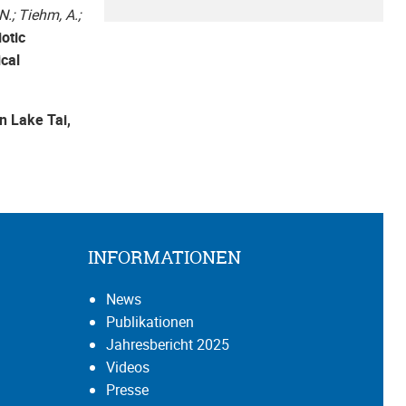
N.; Tiehm, A.;
otic
ical
in Lake Tai,
INFORMATIONEN
News
Publikationen
Jahresbericht 2025
Videos
Presse