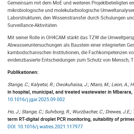
Gemeinsam mit dem MoE und weiteren Projektbeteiligten ent
mikrobiologische und molekularbiologische Umweltanalysen
Laborstrukturen, den Wissenstransfer durch Schulungen u
Surveillance-Aktivitäten.
Mit seiner Rolle in OH4CAM stärkt das TZW die Umweltpersp
Abwasseruntersuchungen als Baustein einer integrierten Gesun
kambodschanischen Institutionen, die Fachkompetenzen vor
evidenzbasierte Entscheidungen zum Schutz von Mensch, Ti
Publikationen:
Stange, C.; Kalyetsi, R.; Owokuhaisa, J.; Ntaro, M.; Leon, A.; H
in hospital, municipal, and treated wastewater in Mbarara
10.1016/j.jgar.2025.09.002
Ho, J.; Stange, C.; Suhrborg, R.; Wurzbacher, C.; Drewes, J.E.;
term RT-digital droplet PCR monitoring, suitability of prim
DOI: 10.1016/j.watres.2021.117977