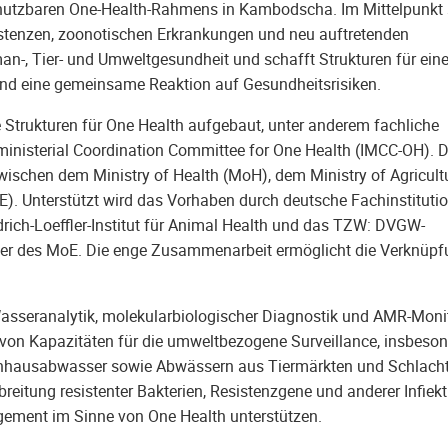
nutzbaren One-Health-Rahmens in Kambodscha. Im Mittelpunkt 
stenzen, zoonotischen Erkrankungen und neu auftretenden
an-, Tier- und Umweltgesundheit und schafft Strukturen für ein
nd eine gemeinsame Reaktion auf Gesundheitsrisiken.
Strukturen für One Health aufgebaut, unter anderem fachliche
rministerial Coordination Committee for One Health (IMCC-OH). D
chen dem Ministry of Health (MoH), dem Ministry of Agricultu
). Unterstützt wird das Vorhaben durch deutsche Fachinstituti
drich-Loeffler-Institut für Animal Health und das TZW: DVGW-
er des MoE. Die enge Zusammenarbeit ermöglicht die Verknüpf
asseranalytik, molekularbiologischer Diagnostik und AMR-Monit
von Kapazitäten für die umweltbezogene Surveillance, insbeson
ausabwasser sowie Abwässern aus Tiermärkten und Schlachtb
eitung resistenter Bakterien, Resistenzgene und anderer Infiekt
gement im Sinne von One Health unterstützen.