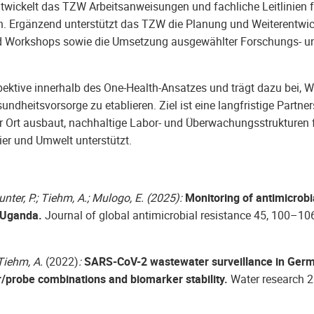
wickelt das TZW Arbeitsanweisungen und fachliche Leitlinien f
. Ergänzend unterstützt das TZW die Planung und Weiterentwi
nd Workshops sowie die Umsetzung ausgewählter Forschungs- u
ektive innerhalb des One-Health-Ansatzes und trägt dazu bei, W
dheitsvorsorge zu etablieren. Ziel ist eine langfristige Partner
 Ort ausbaut, nachhaltige Labor- und Überwachungsstrukturen 
er und Umwelt unterstützt.
unter, P.; Tiehm, A.; Mulogo, E. (2025):
Monitoring of antimicrobi
, Uganda.
Journal of global antimicrobial resistance 45, 100–10
 Tiehm, A.
(2022)
:
SARS-CoV-2 wastewater surveillance in Ger
er/probe combinations and biomarker stability.
Water research 