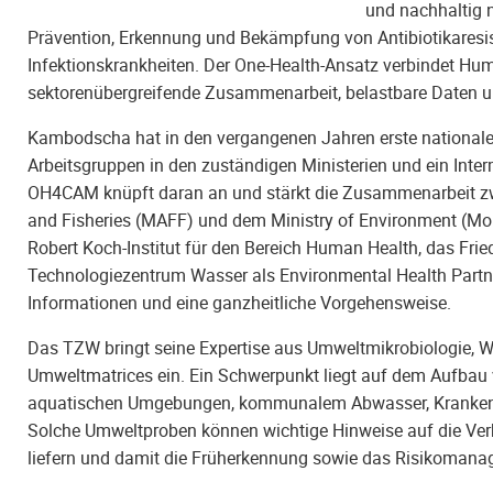
und nachhaltig 
Prävention, Erkennung und Bekämpfung von Antibiotikaresi
Infektionskrankheiten. Der One-Health-Ansatz verbindet Hum
sektorenübergreifende Zusammenarbeit, belastbare Daten u
Kambodscha hat in den vergangenen Jahren erste nationale 
Arbeitsgruppen in den zuständigen Ministerien und ein Inte
OH4CAM knüpft daran an und stärkt die Zusammenarbeit zwis
and Fisheries (MAFF) und dem Ministry of Environment (MoE
Robert Koch-Institut für den Bereich Human Health, das Frie
Technologiezentrum Wasser als Environmental Health Partn
Informationen und eine ganzheitliche Vorgehensweise.
Das TZW bringt seine Expertise aus Umweltmikrobiologie, W
Umweltmatrices ein. Ein Schwerpunkt liegt auf dem Aufbau 
aquatischen Umgebungen, kommunalem Abwasser, Krankenh
Solche Umweltproben können wichtige Hinweise auf die Verbr
liefern und damit die Früherkennung sowie das Risikomana