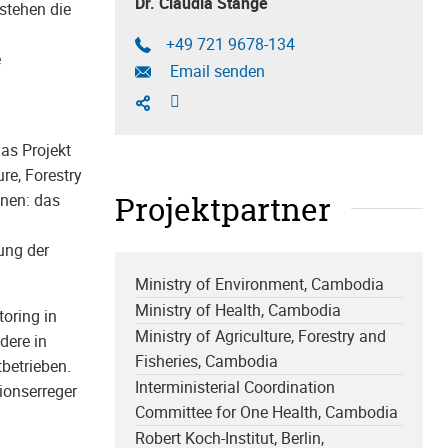
Dr. Claudia Stange
stehen die
+49 721 9678-134
e
Email senden
as Projekt
re, Forestry
Projektpartner
onen: das
ung der
Ministry of Environment, Cambodia
Ministry of Health, Cambodia
oring in
Ministry of Agriculture, Forestry and
dere in
Fisheries, Cambodia
etrieben.
Interministerial Coordination
ionserreger
Committee for One Health, Cambodia
Robert Koch-Institut, Berlin,