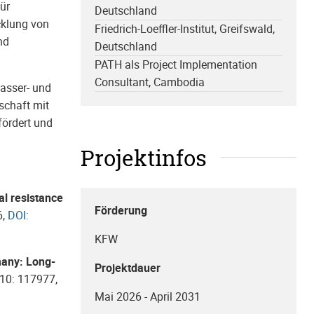
ür
Deutschland
cklung von
Friedrich-Loeffler-Institut, Greifswald,
nd
Deutschland
PATH als Project Implementation
Consultant, Cambodia
asser- und
schaft mit
fördert und
Projektinfos
al resistance
Förderung
6,
DOI:
KFW
many: Long-
Projektdauer
210: 117977,
Mai 2026 - April 2031