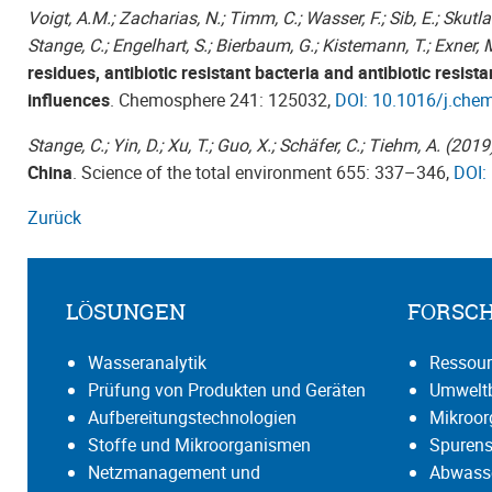
Voigt, A.M.; Zacharias, N.; Timm, C.; Wasser, F.; Sib, E.; Skut
Stange, C.; Engelhart, S.; Bierbaum, G.; Kistemann, T.; Exner, M
residues, antibiotic resistant bacteria and antibiotic resis
influences
. Chemosphere 241: 125032,
DOI: 10.1016/j.che
Stange, C.; Yin, D.; Xu, T.; Guo, X.; Schäfer, C.; Tiehm, A. (2019
China
. Science of the total environment 655: 337–346,
DOI:
Zurück
LÖSUNGEN
FORSC
Wasseranalytik
Ressour
Prüfung von Produkten und Geräten
Umweltb
Aufbereitungstechnologien
Mikroo
Stoffe und Mikroorganismen
Spurens
Netzmanagement und
Abwasse