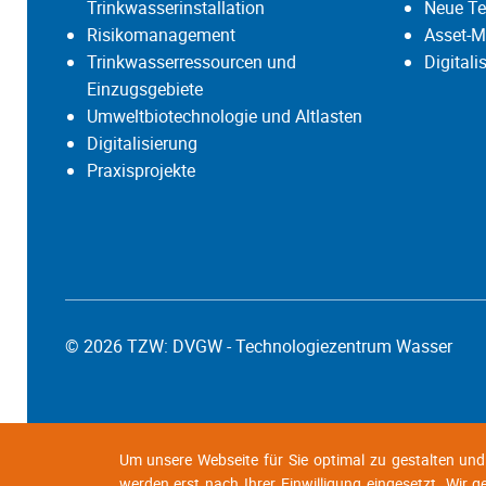
Trinkwasserinstallation
Neue Te
Risikomanagement
Asset-M
Trinkwasserressourcen und
Digital
Einzugsgebiete
Umweltbiotechnologie und Altlasten
Digitalisierung
Praxisprojekte
© 2026 TZW: DVGW - Technologiezentrum Wasser
Um unsere Webseite für Sie optimal zu gestalten un
werden erst nach Ihrer Einwilligung eingesetzt. Wir 