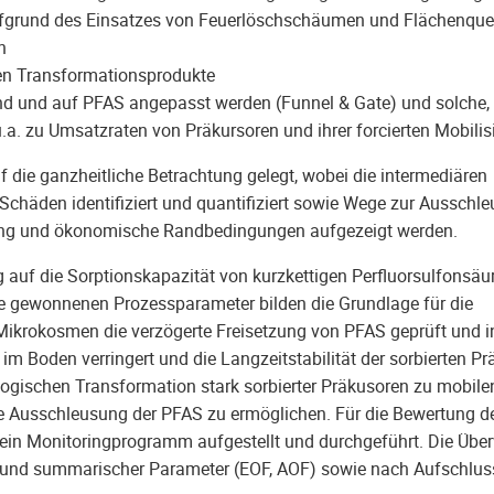
fgrund des Einsatzes von Feuerlöschschäumen und Flächenque
n
en Transformationsprodukte
nd und auf PFAS angepasst werden (Funnel & Gate) und solche, 
. zu Umsatzraten von Präkursoren und ihrer forcierten Mobilis
 die ganzheitliche Betrachtung gelegt, wobei die intermediären
chäden identifiziert und quantifiziert sowie Wege zur Ausschl
ng und ökonomische Randbedingungen aufgezeigt werden.
ng auf die Sorptionskapazität von kurzkettigen Perfluorsulfonsä
ie gewonnenen Prozessparameter bilden die Grundlage für die
ikrokosmen die verzögerte Freisetzung von PFAS geprüft und i
 Boden verringert und die Langzeitstabilität der sorbierten Pr
logischen Transformation stark sorbierter Präkusoren zu mobile
e Ausschleusung der PFAS zu ermöglichen. Für die Bewertung d
 ein Monitoringprogramm aufgestellt und durchgeführt. Die Üb
k und summarischer Parameter (EOF, AOF) sowie nach Aufschlus