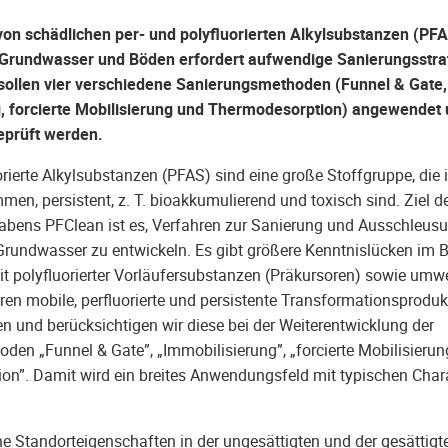
von schädlichen per- und polyfluorierten Alkylsubstanzen (PF
Grundwasser und Böden erfordert aufwendige Sanierungsstrat
sollen vier verschiedene Sanierungsmethoden (Funnel & Gate,
, forcierte Mobilisierung und Thermodesorption) angewendet 
geprüft werden.
orierte Alkylsubstanzen (PFAS) sind eine große Stoffgruppe, die
men, persistent, z. T. bioakkumulierend und toxisch sind. Ziel d
bens PFClean ist es, Verfahren zur Sanierung und Ausschleus
rundwasser zu entwickeln. Es gibt größere Kenntnislücken im B
it polyfluorierter Vorläufersubstanzen (Präkursoren) sowie umwe
en mobile, perfluorierte und persistente Transformationsproduk
en und berücksichtigen wir diese bei der Weiterentwicklung der
en „Funnel & Gate”, „Immobilisierung”, „forcierte Mobilisierun
on”. Damit wird ein breites Anwendungsfeld mit typischen Chara
e Standorteigenschaften in der ungesättigten und der gesättig