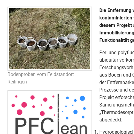
Die Entfernung 
kontaminierten 
diesem Projekt 
Immobilisierung
Funktionalität 
Per- und polyflu
ubiquitär vorkom
Forschungsvorha
Bodenproben vom Feldstandort
aus Boden und G
Reilingen
der Entfernbarke
Prozesse und der
Projekt erforsch
Sanierungsmethod
„Thermodesorpti
abgedeckt:
Hydrogeologisch