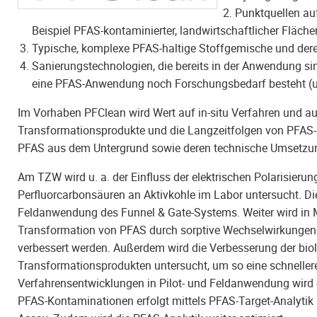
Punktquellen au
Beispiel PFAS-kontaminierter, landwirtschaftlicher Fläche
Typische, komplexe PFAS-haltige Stoffgemische und der
Sanierungstechnologien, die bereits in der Anwendung si
eine PFAS-Anwendung noch Forschungsbedarf besteht (u.a
Im Vorhaben PFClean wird Wert auf in-situ Verfahren und auf
Transformationsprodukte und die Langzeitfolgen von PFAS-S
PFAS aus dem Untergrund sowie deren technische Umsetzu
Am TZW wird u. a. der Einfluss der elektrischen Polarisieru
Perfluorcarbonsäuren an Aktivkohle im Labor untersucht. D
Feldanwendung des Funnel & Gate-Systems. Weiter wird in M
Transformation von PFAS durch sorptive Wechselwirkungen im
verbessert werden. Außerdem wird die Verbesserung der bio
Transformationsprodukten untersucht, um so eine schneller
Verfahrensentwicklungen in Pilot- und Feldanwendung wird
PFAS-Kontaminationen erfolgt mittels PFAS-Target-Analyti