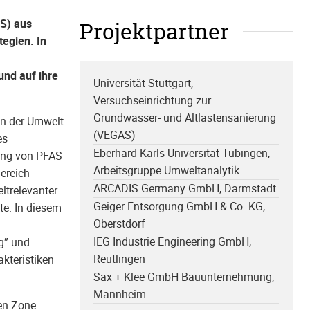
AS) aus
Projektpartner
egien. In
und auf ihre
Universität Stuttgart,
Versuchseinrichtung zur
Grundwasser- und Altlastensanierung
 in der Umwelt
(VEGAS)
es
Eberhard-Karls-Universität Tübingen,
ung von PFAS
Arbeitsgruppe Umweltanalytik
ereich
ARCADIS Germany GmbH, Darmstadt
ltrelevanter
Geiger Entsorgung GmbH & Co. KG,
te. In diesem
Oberstdorf
IEG Industrie Engineering GmbH,
g” und
Reutlingen
kteristiken
Sax + Klee GmbH Bauunternehmung,
Mannheim
ten Zone