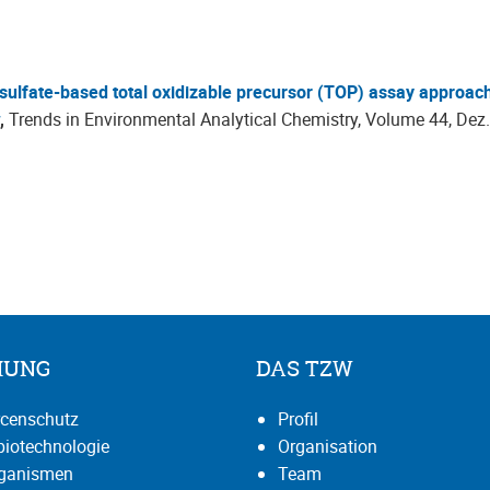
sulfate-based total oxidizable precursor (TOP) assay approac
,
Trends in Environmental Analytical Chemistry, Volume 44, Dez
HUNG
DAS TZW
censchutz
Profil
iotechnologie
Organisation
rganismen
Team