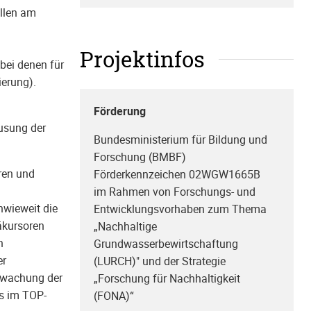
llen am
Projektinfos
bei denen für
ierung).
Förderung
eusung der
Bundesministerium für Bildung und
Forschung (BMBF)
uren und
Förderkennzeichen 02WGW1665B
im Rahmen von Forschungs- und
nwieweit die
Entwicklungsvorhaben zum Thema
äkursoren
„Nachhaltige
n
Grundwasserbewirtschaftung
er
(LURCH)" und der Strategie
erwachung der
„Forschung für Nachhaltigkeit
s im TOP-
(FONA)“