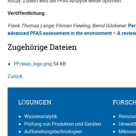
Assay. Zudem wird die PFAS-Analytik weiter optimiert.
Veröffentlichung:
Frank Thomas Lange, Finnian Freeling, Bernd Göckener:
Per
advanced PFAS assessment in the environment – A review
Zugehörige Dateien
PFclean_logo.png
54 KB
Zurück
LÖSUNGEN
FORSC
Wasseranalytik
Ressour
Prüfung von Produkten und Geräten
Umweltb
Aufbereitungstechnologien
Mikroo