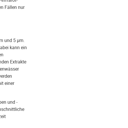
n Fällen nur
 μm und 5 μm.
abei kann ein
en
enden Extrakte
chenwässer
werden
it einer
pen und -
schnittliche
eit