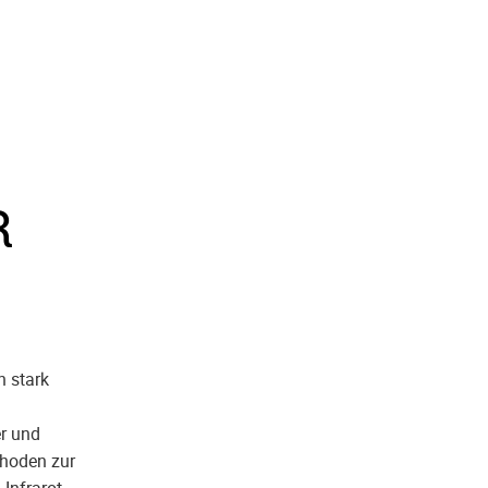
R
n stark
er und
thoden zur
Infrarot-