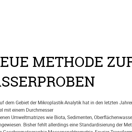
NEUE METHODE ZU
ASSERPROBEN
f dem Gebiet der Mikroplastik-Analytik hat in den letzten Jahre
el mit einem Durchmesser
edenen Umweltmatrizes wie Biota, Sedimenten, Oberflächenwass
ewiesen. Bisher fehlt allerdings eine Standardisierung der Me
e-Gaschromatographie-Massenspektrometrie, Fourier-Transform-