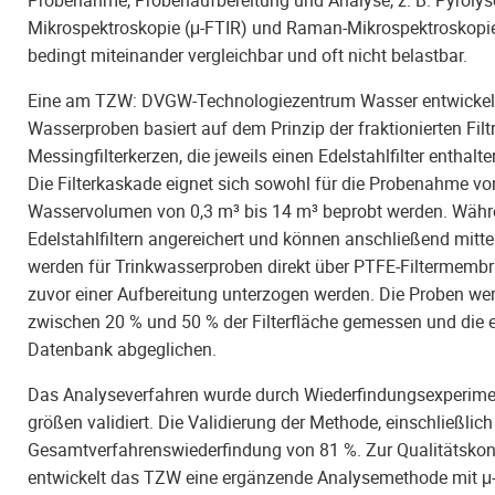
Mikrospektroskopie (μ-FTIR) und Raman-Mikrospektroskopie 
bedingt miteinander vergleichbar und oft nicht belastbar.
Eine am TZW: DVGW-Technologiezentrum Wasser entwickelte 
Wasserproben basiert auf dem Prinzip der fraktionierten Filt
Messingfilterkerzen, die jeweils einen Edelstahlfilter entha
Die Filterkaskade eignet sich sowohl für die Probenahme v
Wasservolumen von 0,3 m³ bis 14 m³ beprobt werden. Währ
Edelstahlfiltern angereichert und können anschließend mittel
werden für Trinkwasserproben direkt über PTFE-Filtermembra
zuvor einer Aufbereitung unterzogen werden. Die Proben w
zwischen 20 % und 50 % der Filterfläche gemessen und die er
Datenbank abgeglichen.
Das Analyseverfahren wurde durch Wiederfindungsexperiment
größen validiert. Die Validierung der Methode, einschließli
Gesamtverfahrenswiederfindung von 81 %. Zur Qualitätskont
entwickelt das TZW eine ergänzende Analysemethode mit μ