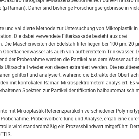
(μ-Raman). Daher sind bisherige Forschungsergebnisse in viele
und validierte Methode zur Untersuchung von Mikroplastik in
ration. Die dabei verwendete Filterkaskade besteht aus drei
lten. Die Maschenweiten der Edelstahlfilter liegen bei 100 μm, 20
on Oberflächenwasser als auch von aufbereitetem Trinkwasser. D
end der Probenahme werden die Partikel aus dem Wasser auf d
s Ultraschall wieder von diesen extrahiert werden. Die resultier
nen gefiltert und analysiert, während die Extrakte der Oberflä
erden mit konfokalen Raman-Mikrospektrometern analysiert. Es 
haltenen Spektren zur Partikelidentifikation halbautomatisch m
e mit Mikroplastik-Referenzpartikeln verschiedener Polymerty
ch Probenahme, Probenvorbereitung und Analyse, ergab eine durch
rolle wird standardmäßig ein Prozessblindwert mitgeführt. Derz
-FTIR.