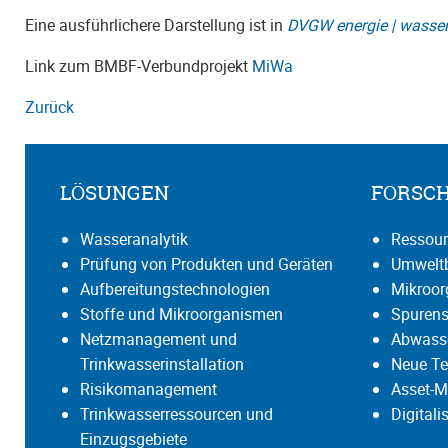
Eine ausführlichere Darstellung ist in
DVGW energie | wasser-
Link zum BMBF-Verbundprojekt
MiWa
Zurück
LÖSUNGEN
FORSC
Wasseranalytik
Ressour
Prüfung von Produkten und Geräten
Umweltb
Aufbereitungstechnologien
Mikroo
Stoffe und Mikroorganismen
Spurens
Netzmanagement und
Abwasse
Trinkwasserinstallation
Neue Te
Risikomanagement
Asset-M
Trinkwasserressourcen und
Digital
Einzugsgebiete