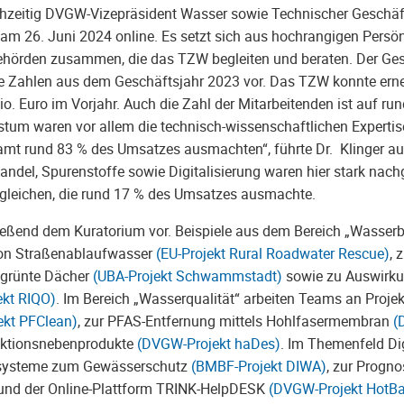
ichzeitig DVGW-Vizepräsident Wasser sowie Technischer Geschäf
m 26. Juni 2024 online. Es setzt sich aus hochrangigen Persön
ehörden zusammen, die das TZW begleiten und beraten. Der Ges
liche Zahlen aus dem Geschäftsjahr 2023 vor. Das TZW konnte er
o. Euro im Vorjahr. Auch die Zahl der Mitarbeitenden ist auf ru
tum waren vor allem die technisch-wissenschaftlichen Expertise
samt rund 83 % des Umsatzes ausmachten“, führte Dr. Klinger au
l, Spurenstoffe sowie Digitalisierung waren hier stark nachg
sgleichen, die rund 17 % des Umsatzes ausmachte.
chließend dem Kuratorium vor. Beispiele aus dem Bereich „Wasse
von Straßenablaufwasser
(EU-Projekt Rural Roadwater Rescue)
, 
egrünte Dächer
(UBA-Projekt Schwammstadt)
sowie zu Auswirk
ekt RIQO)
. Im Bereich „Wasserqualität“ arbeiten Teams an Projek
ekt PFClean)
, zur PFAS-Entfernung mittels Hohlfasermembran
(
ektionsnebenprodukte
(DVGW-Projekt haDes)
. Im Themenfeld Dig
systeme zum Gewässerschutz
(BMBF-Projekt DIWA)
, zur Progno
nd der Online-Plattform TRINK-HelpDESK
(DVGW-Projekt HotB