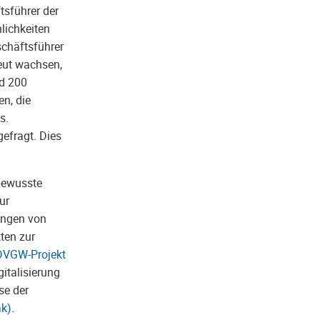
tsführer der
lichkeiten
chäftsführer
neut wachsen,
nd 200
n, die
s.
efragt. Dies
rbewusste
zur
ungen von
ten zur
DVGW-Projekt
italisierung
se der
ak)
.