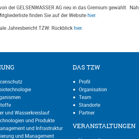
l von der GELSENWASSER AG neu in das Gremium gewählt. Näh
gliederliste finden Sie auf der Website
hier
.
tale Jahresbericht TZW: Rückblick
hier
.
HUNG
DAS TZW
censchutz
Profil
iotechnologie
Organisation
rganismen
Team
toffe
Standorte
r und Wasserkreislauf
Partner
chnologien und Produkte
VERANSTALTUNGEN
anagement und Infrastruktur
isierung und Management