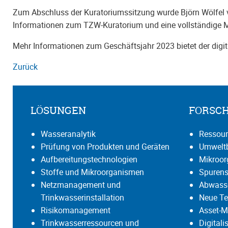
Zum Abschluss der Kuratoriumssitzung wurde Björn Wölfe
Informationen zum TZW-Kuratorium und eine vollständige Mit
Mehr Informationen zum Geschäftsjahr 2023 bietet der digi
Zurück
LÖSUNGEN
FORSC
Wasseranalytik
Ressour
Prüfung von Produkten und Geräten
Umweltb
Aufbereitungstechnologien
Mikroo
Stoffe und Mikroorganismen
Spurens
Netzmanagement und
Abwasse
Trinkwasserinstallation
Neue Te
Risikomanagement
Asset-M
Trinkwasserressourcen und
Digital