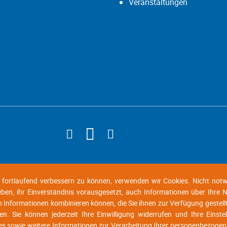
Veranstaltungen
d fortlaufend verbessern zu können, verwenden wir Cookies. Nicht not
geben, ihr Einverständnis vorausgesetzt, auch Informationen über Ihre
n Informationen kombinieren können, die Sie ihnen zur Verfügung gestell
n. Sie können jederzeit Ihre Einwilligung widerrufen und Ihre Einste
es sowie weitere Informationen zur Verarbeitung Ihrer personenbezogen