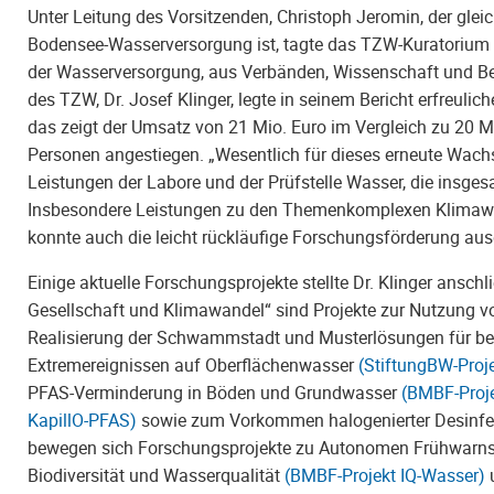
Unter Leitung des Vorsitzenden, Christoph Jeromin, der gle
Bodensee-Wasserversorgung ist, tagte das TZW-Kuratorium a
der Wasserversorgung, aus Verbänden, Wissenschaft und B
des TZW, Dr. Josef Klinger, legte in seinem Bericht erfreu
das zeigt der Umsatz von 21 Mio. Euro im Vergleich zu 20 Mi
Personen angestiegen. „Wesentlich für dieses erneute Wachs
Leistungen der Labore und der Prüfstelle Wasser, die insge
Insbesondere Leistungen zu den Themenkomplexen Klimawande
konnte auch die leicht rückläufige Forschungsförderung au
Einige aktuelle Forschungsprojekte stellte Dr. Klinger ans
Gesellschaft und Klimawandel“ sind Projekte zur Nutzung 
Realisierung der Schwammstadt und Musterlösungen für b
Extremereignissen auf Oberflächenwasser
(StiftungBW-Proj
PFAS-Verminderung in Böden und Grundwasser
(BMBF-Proj
KapillO-PFAS)
sowie zum Vorkommen halogenierter Desinf
bewegen sich Forschungsprojekte zu
Autonomen Frühwarn
Biodiversität und Wasserqualität
(BMBF-Projekt IQ-Wasser)
u